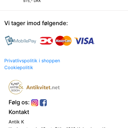
975,- DKK
Vi tager imod følgende:
Privatlivspolitik i shoppen
Cookiepolitik
Følg os:
Kontakt
Antik K