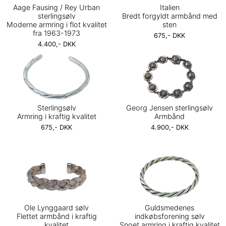
Aage Fausing / Rey Urban
Italien
sterlingsølv
Bredt forgyldt armbånd med
Moderne armring i flot kvalitet
sten
fra 1963-1973
675,- DKK
4.400,- DKK
Sterlingsølv
Georg Jensen sterlingsølv
Armring i kraftig kvalitet
Armbånd
675,- DKK
4.900,- DKK
Ole Lynggaard sølv
Guldsmedenes
Flettet armbånd i kraftig
indkøbsforening sølv
kvalitet
Snoet armring i kraftig kvalitet