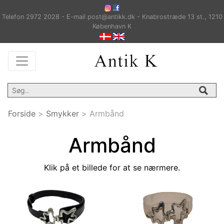
Telefon 2972 2028 - E-mail post@antikk.dk - Knabrostræde 13 st., 1210
København K
Forside
>
Smykker
>
Armbånd
Armbånd
Klik på et billede for at se nærmere.