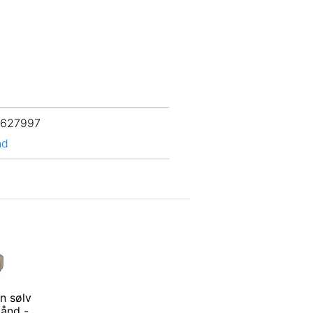
 627997
nd
n sølv
ånd -