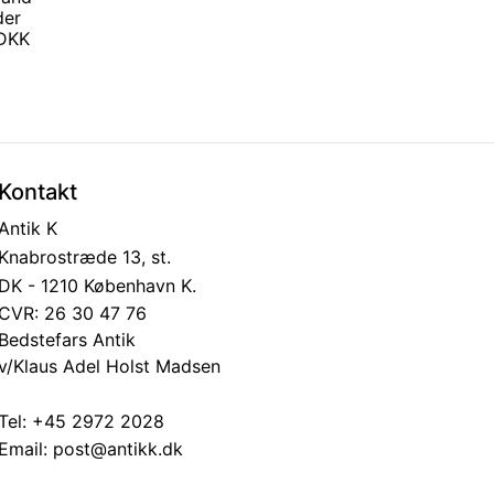
der
0 DKK
Kontakt
Antik K
Knabrostræde 13, st.
DK - 1210 København K.
CVR: 26 30 47 76
Bedstefars Antik
v/Klaus Adel Holst Madsen
Tel:
+45 2972 2028
Email:
post@antikk.dk