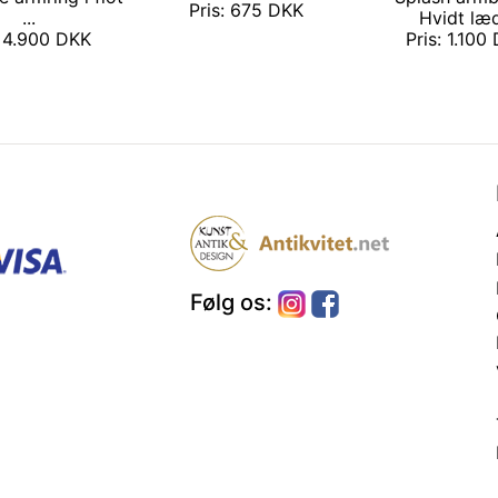
Pris: 675 DKK
...
Hvidt læ
: 4.900 DKK
Pris: 1.10
Følg os: