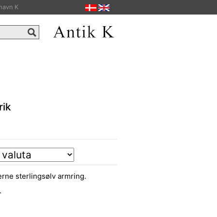
havn K
rik
rne sterlingsølv armring.
.