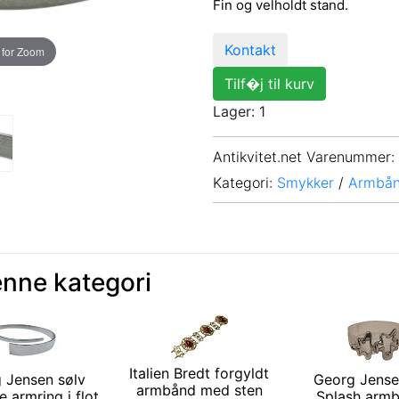
Fin og velholdt stand.
Kontakt
 for Zoom
Tilf�j til kurv
Lager: 1
Antikvitet.net Varenummer
:
Kategori:
Smykker
/
Armbå
enne kategori
Italien Bredt forgyldt
 Jensen sølv
Georg Jense
armbånd med sten
 armring i flot
Splash armb