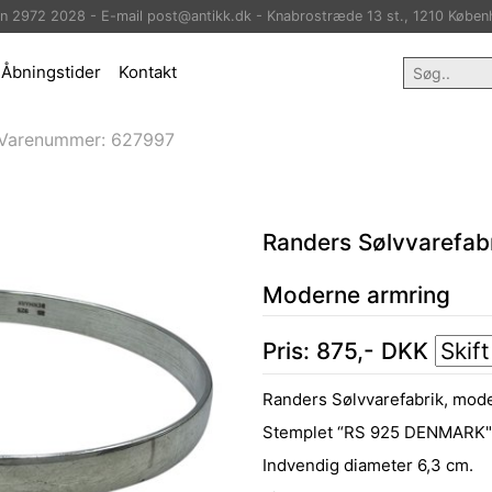
on 2972 2028 - E-mail post@antikk.dk - Knabrostræde 13 st., 1210 Køben
Åbningstider
Kontakt
Varenummer:
627997
Randers Sølvvarefab
Moderne armring
Pris:
875
,-
DKK
Randers Sølvvarefabrik, mode
Stemplet “RS 925 DENMARK"
Indvendig diameter 6,3 cm.