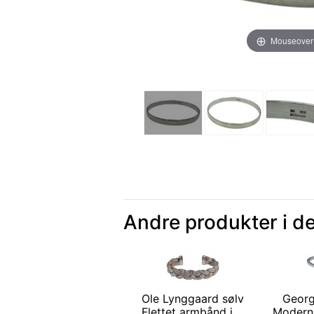
Mouseover
Andre produkter i d
Ole Lynggaard sølv
Georg
Flettet armbånd i ...
Moderne