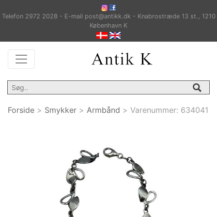
Telefon 2972 2028 - E-mail post@antikk.dk - Knabrostræde 13 st., 1210
København K
Forside
>
Smykker
>
Armbånd
>
Varenummer:
634041