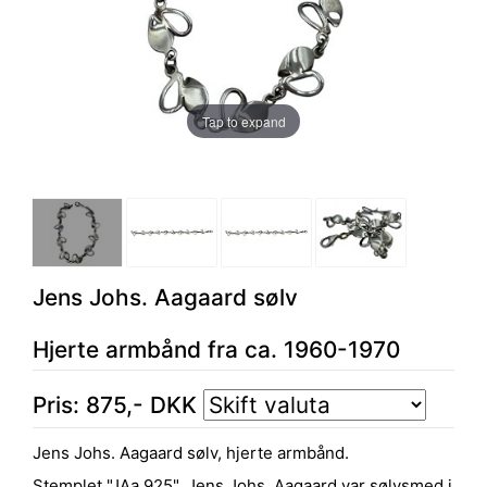
Tap to expand
Jens Johs. Aagaard sølv
Hjerte armbånd fra ca. 1960-1970
Pris:
875
,-
DKK
Jens Johs. Aagaard sølv, hjerte armbånd.
Stemplet "JAa 925". Jens Johs. Aagaard var sølvsmed i