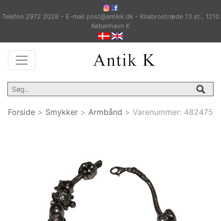
Telefon 2972 2028 - E-mail post@antikk.dk - Knabrostræde 13 st., 1210
København K
Forside
>
Smykker
>
Armbånd
>
Varenummer:
482475