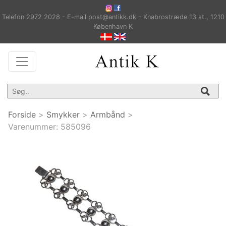
Telefon 2972 2028 - E-mail post@antikk.dk - Knabrostræde 13 st., 1210
København K
Forside
>
Smykker
>
Armbånd
>
Varenummer:
585096