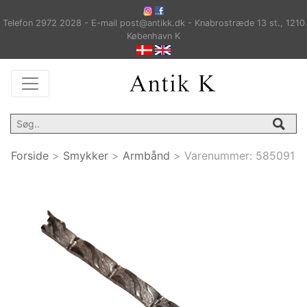
Telefon 2972 2028 - E-mail post@antikk.dk - Knabrostræde 13 st., 1210
København K
Forside
>
Smykker
>
Armbånd
>
Varenummer:
585091