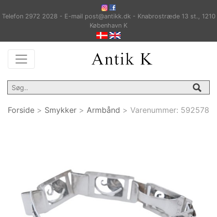
Telefon 2972 2028 - E-mail post@antikk.dk - Knabrostræde 13 st., 1210
København K
Forside
>
Smykker
>
Armbånd
>
Varenummer:
592578