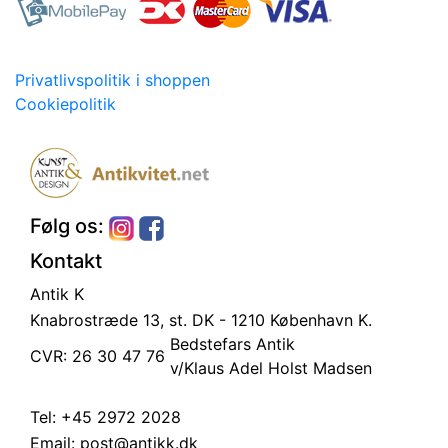
Privatlivspolitik i shoppen
Cookiepolitik
Følg os:
Kontakt
Antik K
Knabrostræde 13, st.
DK - 1210 København K.
Bedstefars Antik
CVR: 26 30 47 76
v/Klaus Adel Holst Madsen
Tel:
+45 2972 2028
Email:
post@antikk.dk