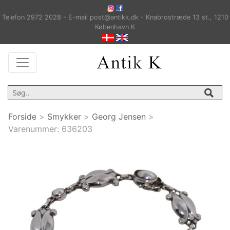
Telefon 2972 2028 - E-mail post@antikk.dk - Knabrostræde 13 st., 1210
København K
Forside
>
Smykker
>
Georg Jensen
>
Varenummer:
636203