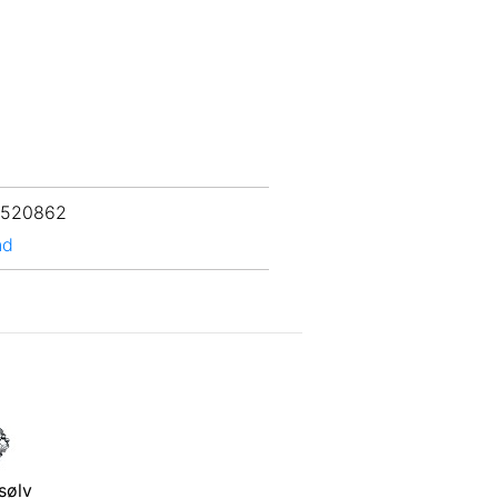
 520862
nd
sølv