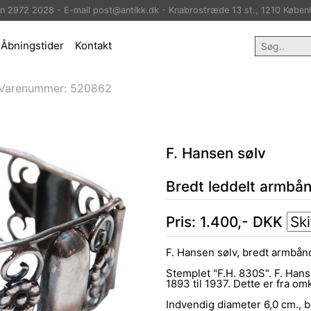
on 2972 2028 - E-mail post@antikk.dk - Knabrostræde 13 st., 1210 Køben
Åbningstider
Kontakt
Varenummer:
520862
F. Hansen sølv
Bredt leddelt armbån
Pris:
1.400
,-
DKK
F. Hansen sølv, bredt armbånd
Stemplet "F.H. 830S". F. Han
1893 til 1937. Dette er fra om
Indvendig diameter 6,0 cm., 