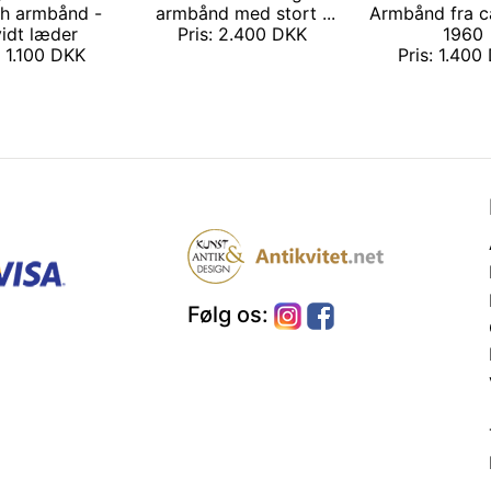
sh armbånd -
armbånd med stort ...
Armbånd fra c
idt læder
Pris: 2.400 DKK
1960
: 1.100 DKK
Pris: 1.40
Følg os: