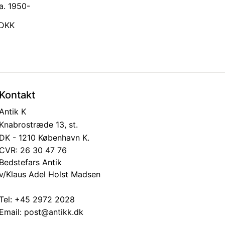
a. 1950-
0 DKK
Kontakt
Antik K
Knabrostræde 13, st.
DK - 1210 København K.
CVR: 26 30 47 76
Bedstefars Antik
v/Klaus Adel Holst Madsen
Tel:
+45 2972 2028
Email:
post@antikk.dk