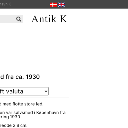
havn K
d fra ca. 1930
 med flotte store led.
sen var sølvsmed i København fra
kring 1930.
bredde 2,8 cm.