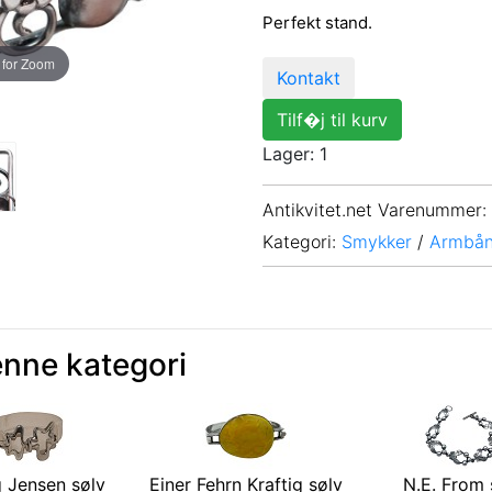
Perfekt stand.
 for Zoom
Kontakt
Tilf�j til kurv
Lager: 1
Antikvitet.net Varenummer
:
Kategori:
Smykker
/
Armbå
enne kategori
 Jensen sølv
Einer Fehrn Kraftig sølv
N.E. From 