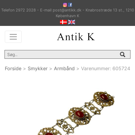
Telefon 2972 2028 - E-mail post@antikk.dk - Knabrostræde 13 st., 1210
København K
Forside
>
Smykker
>
Armbånd
>
Varenummer:
605724