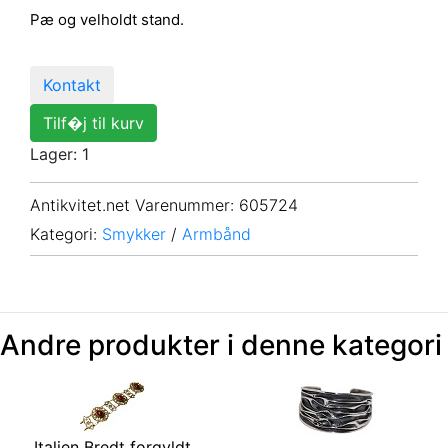
Pæ og velholdt stand.
Kontakt
Tilf�j til kurv
Lager: 1
Antikvitet.net Varenummer
: 605724
Kategori:
Smykker
/
Armbånd
Andre produkter i denne kategori
Italien Bredt forgyldt