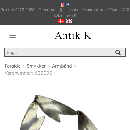
Telefon 2972 2028 - E-mail post@antikk.dk - Knabrostræde 13 st., 1210
København K
Forside
>
Smykker
>
Armbånd
>
Varenummer:
628006