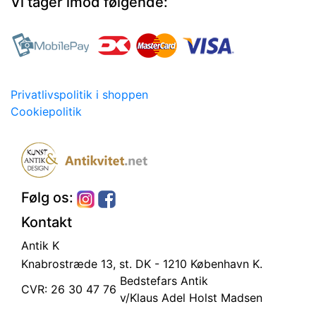
Vi tager imod følgende:
Privatlivspolitik i shoppen
Cookiepolitik
Følg os:
Kontakt
Antik K
Knabrostræde 13, st.
DK - 1210 København K.
Bedstefars Antik
CVR: 26 30 47 76
v/Klaus Adel Holst Madsen