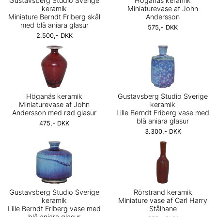
Gustavsberg Studio Sverige
Höganäs keramik
keramik
Miniaturevase af John
Miniature Berndt Friberg skål
Andersson
med blå aniara glasur
575,- DKK
2.500,- DKK
Höganäs keramik
Gustavsberg Studio Sverige
Miniaturevase af John
keramik
Andersson med rød glasur
Lille Berndt Friberg vase med
blå aniara glasur
475,- DKK
3.300,- DKK
Gustavsberg Studio Sverige
Rörstrand keramik
keramik
Miniature vase af Carl Harry
Lille Berndt Friberg vase med
Stålhane
blå aniara glasur