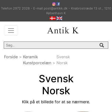
Telefon 2972 2028 - E-mail post@antikk.dk - Knabrostræde 13 st., 1210
København K
Forside
>
Keramik
Svensk
Kunstporcelæn
>
Norsk
Svensk
Norsk
Klik på et billede for at se nærmere.