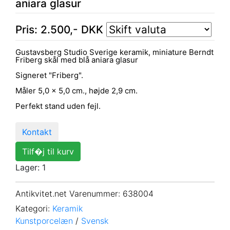
aniara glasur
Pris:
2.500
,-
DKK
Gustavsberg Studio Sverige keramik, miniature Berndt
Friberg skål med blå aniara glasur
Signeret "Friberg".
Måler 5,0 x 5,0 cm., højde 2,9 cm.
Perfekt stand uden fejl.
Kontakt
Tilf�j til kurv
Lager: 1
Antikvitet.net Varenummer
: 638004
Kategori:
Keramik
Kunstporcelæn
/
Svensk