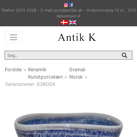
Telefon 2972 2028 - E-mail post@antikk.dk - Knabrostræde 13 st., 1210
København K
Forside
>
Keramik
Svensk
Kunstporcelæn
>
Norsk
>
Varenummer:
638004