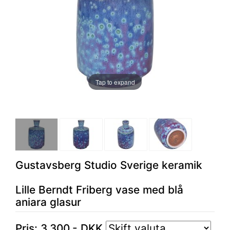
Tap to expand
Gustavsberg Studio Sverige keramik
Lille Berndt Friberg vase med blå
aniara glasur
Pris:
3.300
,-
DKK