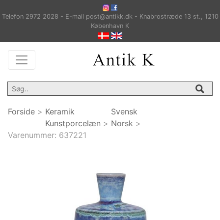
Telefon 2972 2028 - E-mail post@antikk.dk - Knabrostræde 13 st., 1210
København K
Forside
>
Keramik
Svensk
Kunstporcelæn
>
Norsk
>
Varenummer:
637221