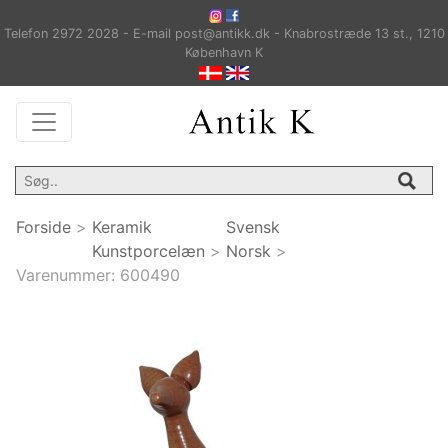
Telefon 2972 2028 - E-mail post@antikk.dk - Knabrostræde 13 st., 1210
København K
Forside
>
Keramik
Svensk
Kunstporcelæn
>
Norsk
>
Varenummer:
600490