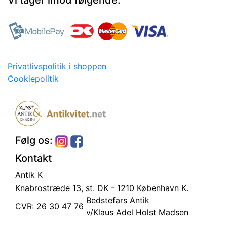
Vi tager imod følgende:
Privatlivspolitik i shoppen
Cookiepolitik
Følg os:
Kontakt
Antik K
Knabrostræde 13, st.
DK - 1210 København K.
Bedstefars Antik
CVR: 26 30 47 76
v/Klaus Adel Holst Madsen