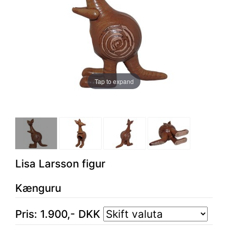
Tap to expand
Lisa Larsson figur
Kænguru
Pris:
1.900
,-
DKK