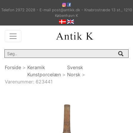
Telefon 2972 2028 - E-mail post@antikk.dk - Knabrostræde 13 st., 1210
København K
Forside
>
Keramik
Svensk
Kunstporcelæn
>
Norsk
>
Varenummer:
623441