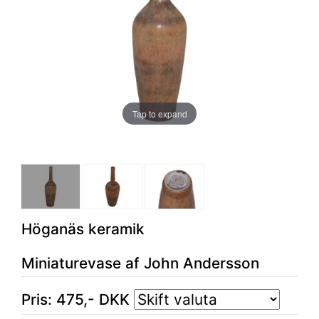
Tap to expand
Höganäs keramik
Miniaturevase af John Andersson
Pris:
475
,-
DKK