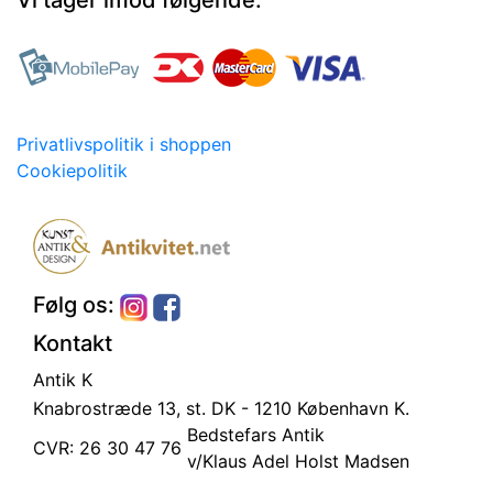
Vi tager imod følgende:
Privatlivspolitik i shoppen
Cookiepolitik
Følg os:
Kontakt
Antik K
Knabrostræde 13, st.
DK - 1210 København K.
Bedstefars Antik
CVR: 26 30 47 76
v/Klaus Adel Holst Madsen