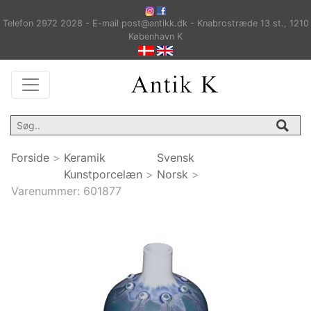
Telefon 2972 2028 - E-mail post@antikk.dk - Knabrostræde 13 st., 1210
København K
Forside
>
Keramik
Svensk
Kunstporcelæn
>
Norsk
>
Varenummer:
601877