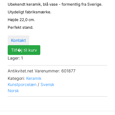
Ubekendt keramik, blå vase - formentlig fra Sverige.
Utydeligt fabriksmærke.
Højde 22,0 cm.
Perfekt stand.
Kontakt
Tilf�j til kurv
Lager: 1
Antikvitet.net Varenummer
: 601877
Kategori:
Keramik
Kunstporcelæn
/
Svensk
Norsk