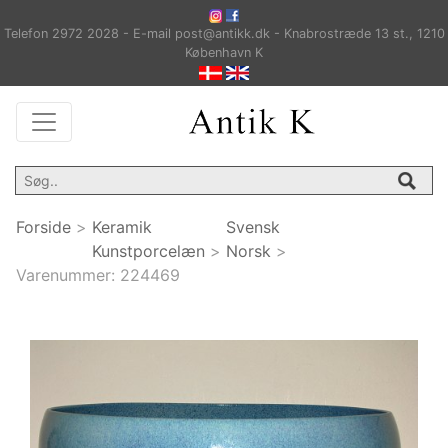
Telefon 2972 2028 - E-mail post@antikk.dk - Knabrostræde 13 st., 1210
København K
Forside
>
Keramik
Svensk
Kunstporcelæn
>
Norsk
>
Varenummer:
224469