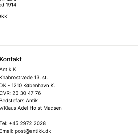
ed 1914
 DKK
Kontakt
Antik K
Knabrostræde 13, st.
DK - 1210 København K.
CVR: 26 30 47 76
Bedstefars Antik
v/Klaus Adel Holst Madsen
Tel:
+45 2972 2028
Email:
post@antikk.dk