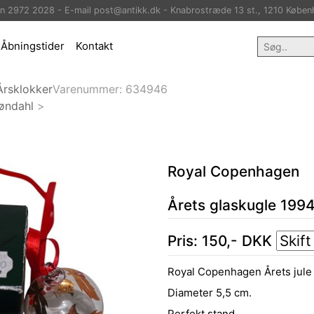
on 2972 2028 - E-mail post@antikk.dk - Knabrostræde 13 st., 1210 Køben
Åbningstider
Kontakt
Årsklokker
Varenummer:
634946
øndahl
>
Royal Copenhagen
Årets glaskugle 199
Pris:
150
,-
DKK
Royal Copenhagen Årets jule 
Diameter 5,5 cm.
Perfekt stand.