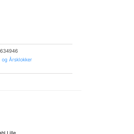
 634946
- og Årsklokker
hl Lille