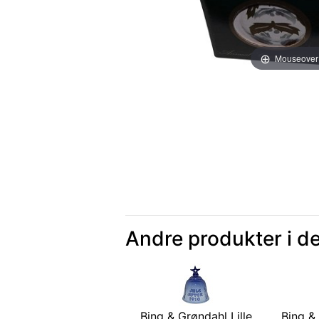
Mouseover
Andre produkter i d
Bing & Grøndahl Lille
Bing & 