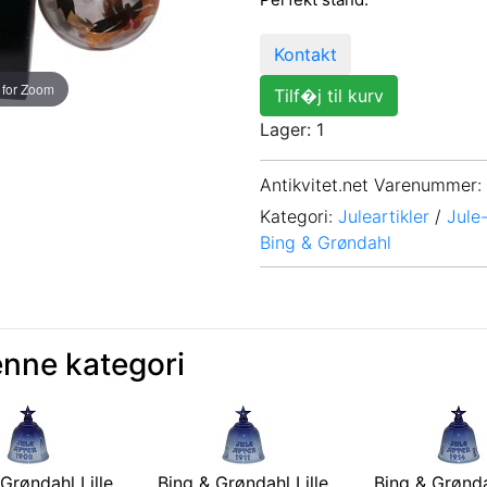
Kontakt
 for Zoom
Tilf�j til kurv
Lager: 1
Antikvitet.net Varenummer
:
Kategori:
Juleartikler
/
Jule
Bing & Grøndahl
enne kategori
Grøndahl Lille
Bing & Grøndahl Lille
Bing & Grønda