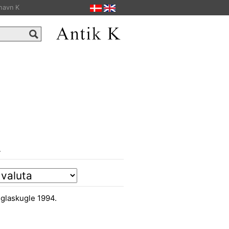
havn K
4
glaskugle 1994.