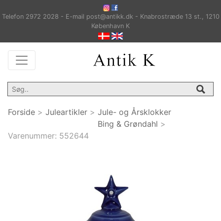
Telefon 2972 2028 - E-mail post@antikk.dk - Knabrostræde 13 st., 1210
København K
Forside
>
Juleartikler
>
Jule- og Årsklokker
Bing & Grøndahl
>
Varenummer:
552644