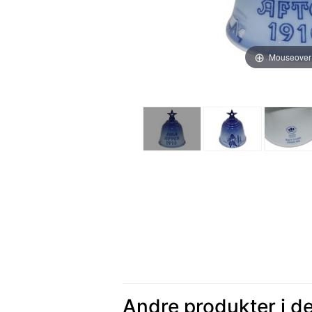
Mouseover
Andre produkter i d