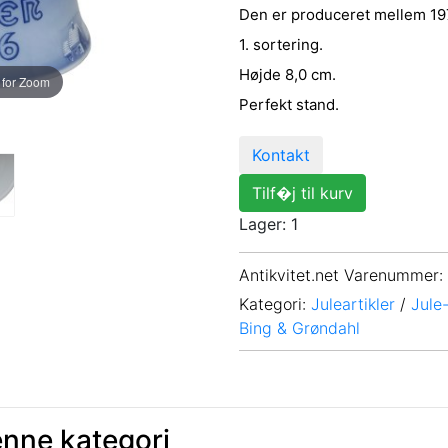
Den er produceret mellem 19
1. sortering.
Højde 8,0 cm.
 for Zoom
Perfekt stand.
Kontakt
Tilf�j til kurv
Lager: 1
Antikvitet.net Varenummer
:
Kategori:
Juleartikler
/
Jule
Bing & Grøndahl
enne kategori