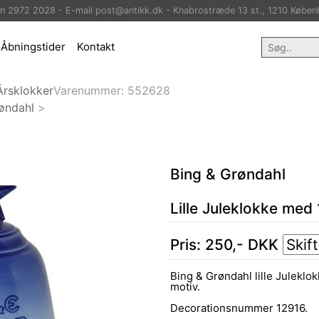
on 2972 2028 - E-mail post@antikk.dk - Knabrostræde 13 st., 1210 Køben
Åbningstider
Kontakt
Årsklokker
Varenummer:
552628
øndahl
>
Bing & Grøndahl
Lille Juleklokke med
Pris:
250
,-
DKK
Bing & Grøndahl lille Juleklo
motiv.
Decorationsnummer 12916.