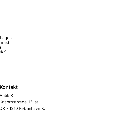
nhagen
g med
e
 DKK
Kontakt
Antik K
Knabrostræde 13, st.
DK - 1210 København K.