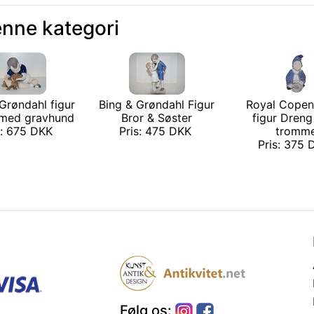
enne kategori
Grøndahl figur
Bing & Grøndahl Figur
Royal Cope
med gravhund
Bror & Søster
figur Dren
s: 675 DKK
Pris: 475 DKK
tromm
Pris: 375
Følg os: