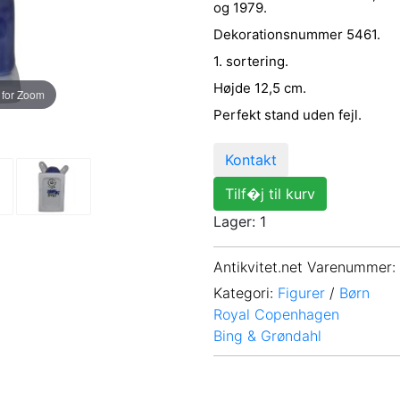
og 1979.
Dekorationsnummer 5461.
1. sortering.
Højde 12,5 cm.
 for Zoom
Perfekt stand uden fejl.
Kontakt
Tilf�j til kurv
Lager: 1
Antikvitet.net Varenummer
:
Kategori:
Figurer
/
Børn
Royal Copenhagen
Bing & Grøndahl