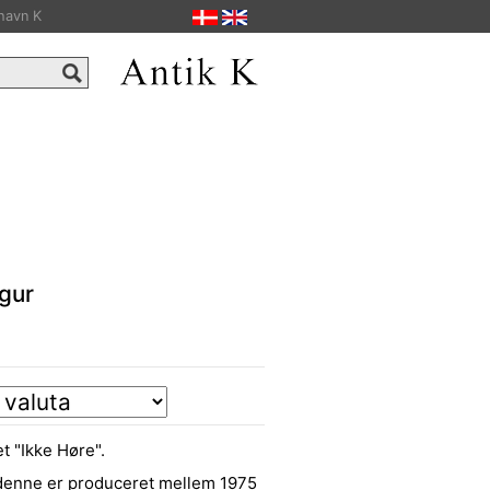
havn K
gur
t "Ikke Høre".
 denne er produceret mellem 1975