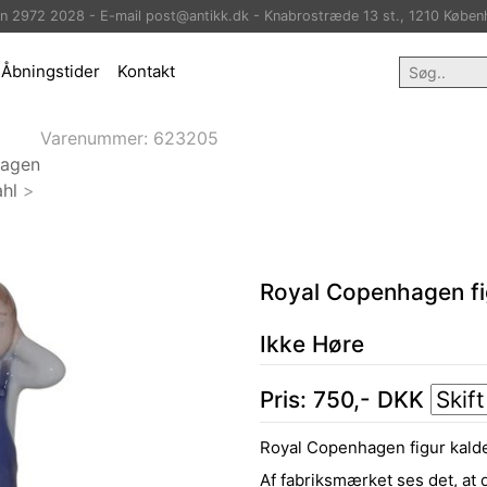
on 2972 2028 - E-mail post@antikk.dk - Knabrostræde 13 st., 1210 Køben
Åbningstider
Kontakt
Varenummer:
623205
hagen
hl
>
Royal Copenhagen fi
Ikke Høre
Pris:
750
,-
DKK
Royal Copenhagen figur kalde
Af fabriksmærket ses det, at