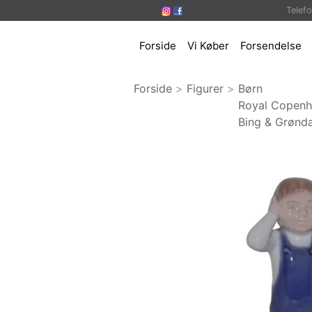
Telef
Forside
Vi Køber
Forsendelse
Forside
>
Figurer
>
Børn
Royal Copen
Bing & Grønda