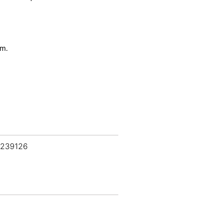
cm.
 239126