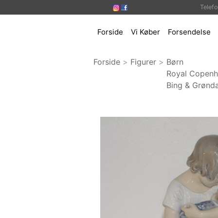
Telef
Forside
Vi Køber
Forsendelse
Forside
>
Figurer
>
Børn
Royal Copen
Bing & Grønda