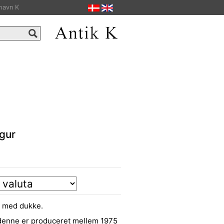
havn K
gur
e med dukke.
 denne er produceret mellem 1975