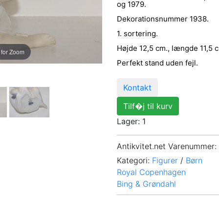
og 1979.
Dekorationsnummer 1938.
1. sortering.
Højde 12,5 cm., længde 11,5 
 for Zoom
Perfekt stand uden fejl.
Kontakt
Tilf�j til kurv
Lager: 1
Antikvitet.net Varenummer
:
Kategori:
Figurer
/
Børn
Royal Copenhagen
Bing & Grøndahl