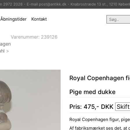
on 2972 2028 - E-mail post@antikk.dk - Knabrostræde 13 st., 1210 Køben
Åbningstider
Kontakt
Varenummer:
239126
hagen
hl
>
Royal Copenhagen fi
Pige med dukke
Pris:
475
,-
DKK
Royal Copenhagen figur, pig
Af fabriksmærket ses det, at