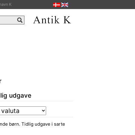
havn K
r
dlig udgave
ende børn. Tidlig udgave i sarte