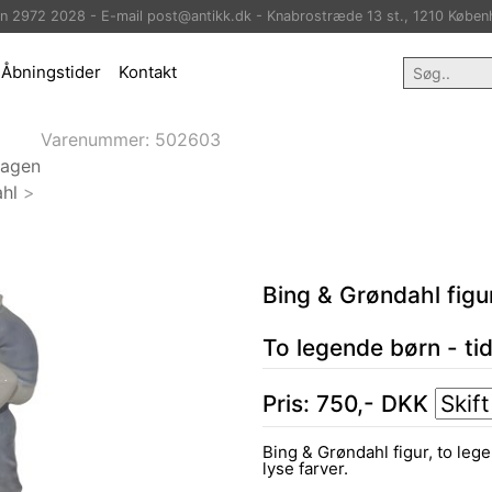
on 2972 2028 - E-mail post@antikk.dk - Knabrostræde 13 st., 1210 Køben
Åbningstider
Kontakt
Varenummer:
502603
hagen
hl
>
Bing & Grøndahl figu
To legende børn - ti
Pris:
750
,-
DKK
Bing & Grøndahl figur, to leg
lyse farver.