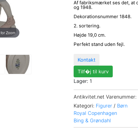
Af fabriksmærket ses det, at
og 1948.
Dekorationsnummer 1848.
2. sortering.
 for Zoom
Højde 19,0 cm.
Perfekt stand uden fejl.
Kontakt
Tilf�j til kurv
Lager: 1
Antikvitet.net Varenummer
:
Kategori:
Figurer
/
Børn
Royal Copenhagen
Bing & Grøndahl