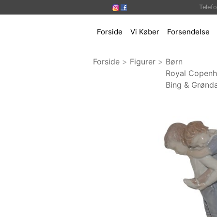
Telef
Forside
Vi Køber
Forsendelse
Forside
>
Figurer
>
Børn
Royal Copen
Bing & Grønda