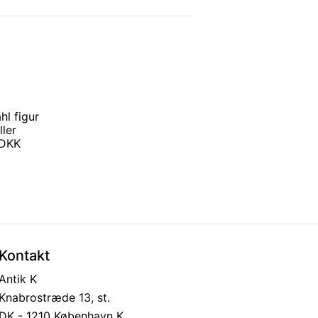
hl figur
ller
0 DKK
Kontakt
Antik K
Knabrostræde 13, st.
DK - 1210 København K.