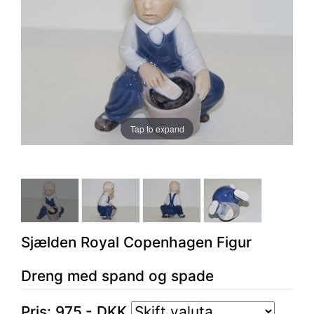
Tap to expand
Sjælden Royal Copenhagen Figur
Dreng med spand og spade
Pris:
975
,-
DKK