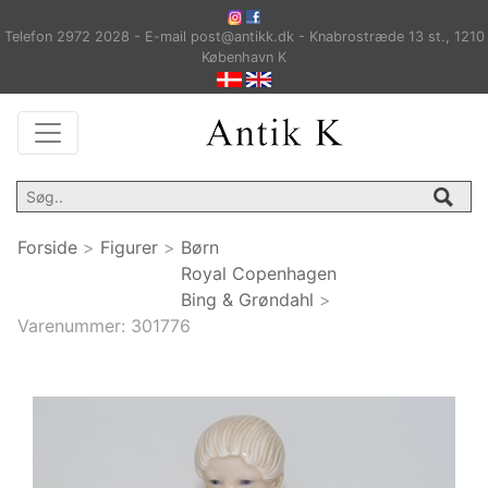
Telefon 2972 2028 - E-mail post@antikk.dk - Knabrostræde 13 st., 1210
København K
Forside
>
Figurer
>
Børn
Royal Copenhagen
Bing & Grøndahl
>
Varenummer:
301776