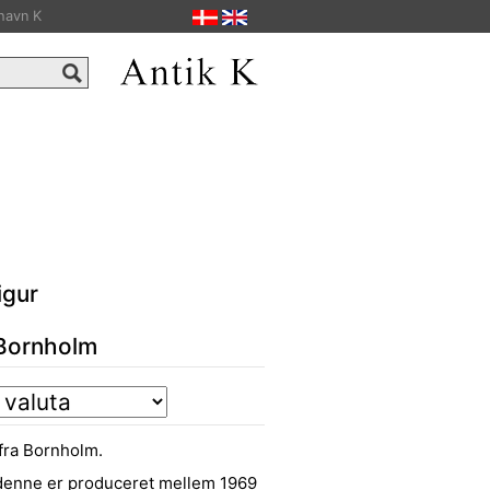
havn K
igur
 Bornholm
 fra Bornholm.
 denne er produceret mellem 1969