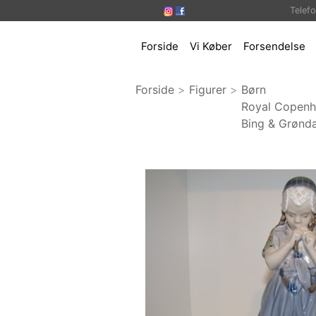
Telef
Forside
Vi Køber
Forsendelse
Forside
>
Figurer
>
Børn
Royal Copen
Bing & Grønda