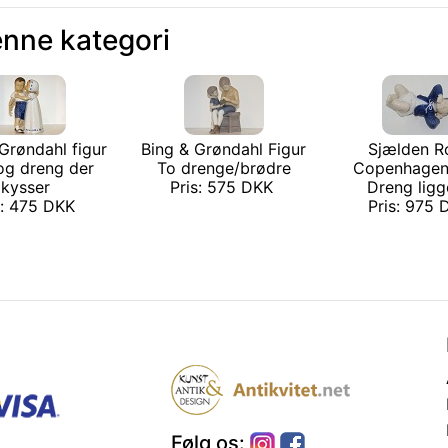
enne kategori
Grøndahl figur
Bing & Grøndahl Figur
Sjælden R
og dreng der
To drenge/brødre
Copenhagen
kysser
Pris: 575 DKK
Dreng ligge
s: 475 DKK
Pris: 975
Følg os: