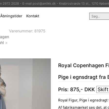
on 2972 2028 - E-mail post@antikk.dk - Knabrostræde 13 st., 1210 Køben
Åbningstider
Kontakt
Varenummer:
81975
hagen
hl
>
Royal Copenhagen F
Pige i egnsdragt fra
Pris:
875
,-
DKK
Royal Figur, Pige i egnsdragt
Af fabriksmærket ses det, at