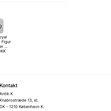
oyal
 Figur
r ...
 DKK
Kontakt
Antik K
Knabrostræde 13, st.
DK - 1210 København K.