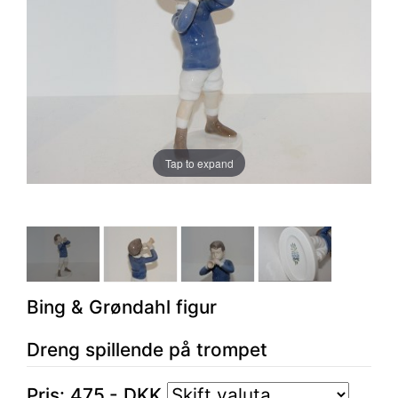
Tap to expand
Bing & Grøndahl figur
Dreng spillende på trompet
Pris:
475
,-
DKK