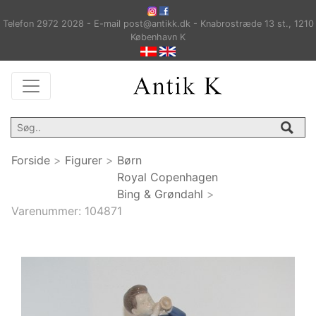
Telefon 2972 2028 - E-mail post@antikk.dk - Knabrostræde 13 st., 1210
København K
Forside
>
Figurer
>
Børn
Royal Copenhagen
Bing & Grøndahl
>
Varenummer:
104871