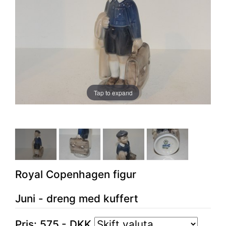
Tap to expand
Royal Copenhagen figur
Juni - dreng med kuffert
Pris:
575
,-
DKK