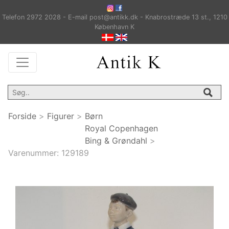
Telefon 2972 2028 - E-mail post@antikk.dk - Knabrostræde 13 st., 1210
København K
Forside
>
Figurer
>
Børn
Royal Copenhagen
Bing & Grøndahl
>
Varenummer:
129189