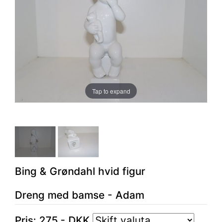
Tap to expand
Bing & Grøndahl hvid figur
Dreng med bamse - Adam
Pris:
275
,-
DKK