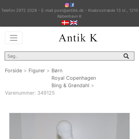
Telefon 2972 2028 - E-mail post@antikk.dk - Knabrostræde 13 st., 1210
København K
Forside
>
Figurer
>
Børn
Royal Copenhagen
Bing & Grøndahl
>
Varenummer:
349125