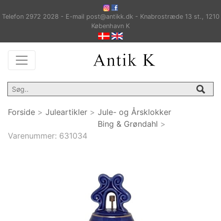
Telefon 2972 2028 - E-mail post@antikk.dk - Knabrostræde 13 st., 1210
København K
Forside
>
Juleartikler
>
Jule- og Årsklokker
Bing & Grøndahl
>
Varenummer:
631034