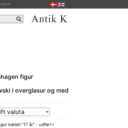
havn K
hagen figur
wski i overglasur og med
r kaldet "17 år" - udført i