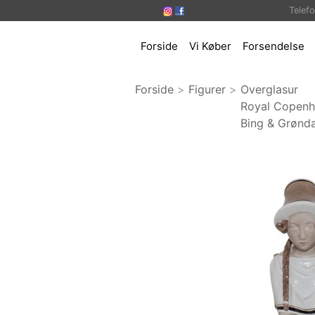
Telef
Forside
Vi Køber
Forsendelse
Forside
>
Figurer
>
Overglasur
Royal Copen
Bing & Grønda