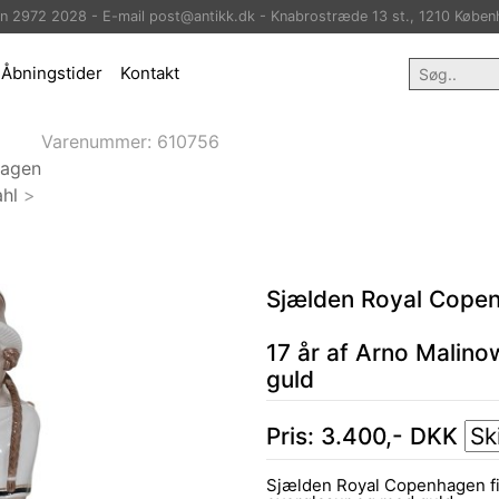
on 2972 2028 - E-mail post@antikk.dk - Knabrostræde 13 st., 1210 Køben
Åbningstider
Kontakt
Varenummer:
610756
hagen
hl
>
Sjælden Royal Copen
17 år af Arno Malino
guld
Pris:
3.400
,-
DKK
Sjælden Royal Copenhagen figu