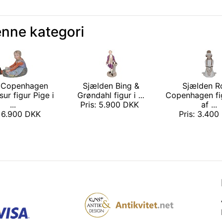
enne kategori
 Copenhagen
Sjælden Bing &
Sjælden R
sur figur Pige i
Grøndahl figur i ...
Copenhagen fig
...
Pris: 5.900 DKK
af ...
: 6.900 DKK
Pris: 3.40