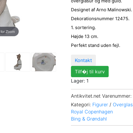
overglasur og med guld.
Designet af Arno Malinowski.
Dekorationsnummer 12475.
1. sortering.
 for Zoom
Højde 13 cm.
Perfekt stand uden fejl.
Kontakt
Tilf�j til kurv
Lager: 1
Antikvitet.net Varenummer
:
Kategori:
Figurer
/
Overglas
Royal Copenhagen
Bing & Grøndahl