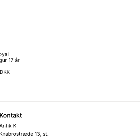
oyal
ur 17 år
0 DKK
Kontakt
Antik K
Knabrostræde 13, st.