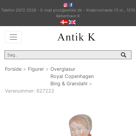
Telefon 2972 2028 - E-mail post@antikk.dk - Knabrostræde 13 st., 1210
København K
Forside
>
Figurer
>
Overglasur
Royal Copenhagen
Bing & Grøndahl
>
Varenummer:
627222