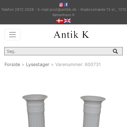
Telefon 2972 2028 - E-mail post@antikk.dk - Knabrostræde 13 st., 1210
København K
Forside
>
Lysestager
>
Varenummer:
600731