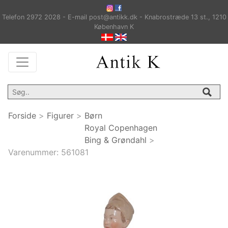
Telefon 2972 2028 - E-mail post@antikk.dk - Knabrostræde 13 st., 1210
København K
Forside
>
Figurer
>
Børn
Royal Copenhagen
Bing & Grøndahl
>
Varenummer:
561081