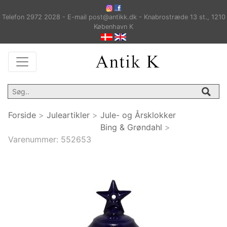
Telefon 2972 2028 - E-mail post@antikk.dk - Knabrostræde 13 st., 1210
København K
Forside
>
Juleartikler
>
Jule- og Årsklokker
Bing & Grøndahl
>
Varenummer:
552653