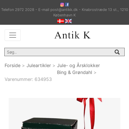
Telefon 2972 2028 - E-mail post@antikk.dk - Knabrostræde 13 st., 1210
København K
Forside
>
Juleartikler
>
Jule- og Årsklokker
Bing & Grøndahl
>
Varenummer:
634953