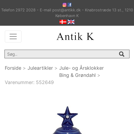
Telefon 2972 2028 - E-mail post@antikk.dk - Knabrostræde 13 st., 1210
København K
Forside
>
Juleartikler
>
Jule- og Årsklokker
Bing & Grøndahl
>
Varenummer:
552649