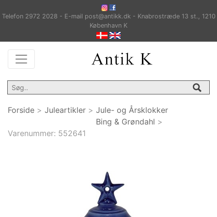
Telefon 2972 2028 - E-mail post@antikk.dk - Knabrostræde 13 st., 1210
København K
Forside
>
Juleartikler
>
Jule- og Årsklokker
Bing & Grøndahl
>
Varenummer:
552641