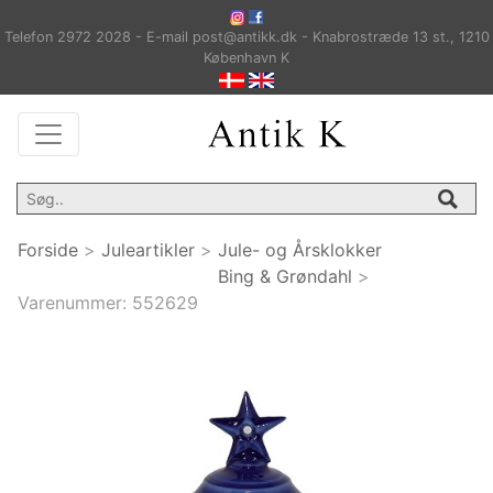
Telefon 2972 2028 - E-mail post@antikk.dk - Knabrostræde 13 st., 1210
København K
Forside
>
Juleartikler
>
Jule- og Årsklokker
Bing & Grøndahl
>
Varenummer:
552629