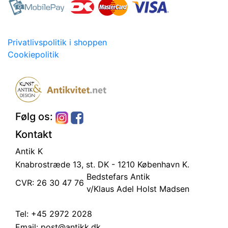
Privatlivspolitik i shoppen
Cookiepolitik
Følg os:
Kontakt
Antik K
Knabrostræde 13, st.
DK - 1210 København K.
Bedstefars Antik
CVR: 26 30 47 76
v/Klaus Adel Holst Madsen
Tel:
+45 2972 2028
Email:
post@antikk.dk