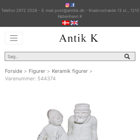
Telefon 2972 2028 - E-mail post@antikk.dk - Knabrostræde 13 st., 1210
København K
Forside
>
Figurer
>
Keramik figurer
>
Varenummer:
544374