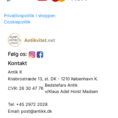
Privatlivspolitik i shoppen
Cookiepolitik
Følg os:
Kontakt
Antik K
Knabrostræde 13, st.
DK - 1210 København K.
Bedstefars Antik
CVR: 26 30 47 76
v/Klaus Adel Holst Madsen
Tel:
+45 2972 2028
Email:
post@antikk.dk