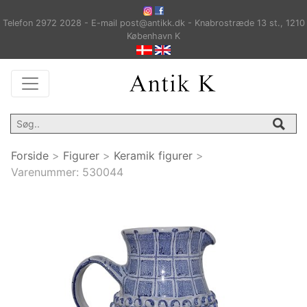
Telefon 2972 2028 - E-mail post@antikk.dk - Knabrostræde 13 st., 1210
København K
Forside
>
Figurer
>
Keramik figurer
>
Varenummer:
530044