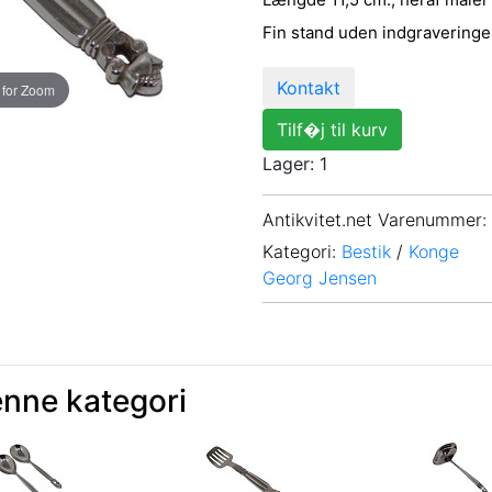
Fin stand uden indgraveringe
Kontakt
 for Zoom
Tilf�j til kurv
Lager: 1
Antikvitet.net Varenummer
:
Kategori:
Bestik
/
Konge
Georg Jensen
enne kategori