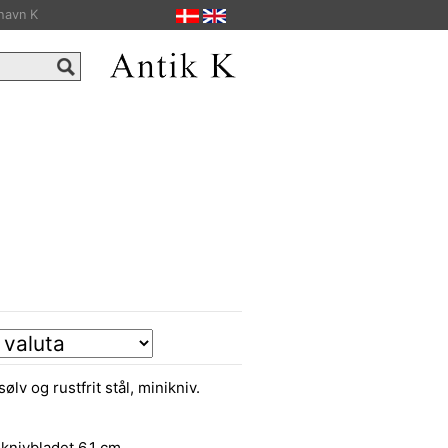
havn K
v og rustfrit stål, minikniv.
knivbladet 6,1 cm.