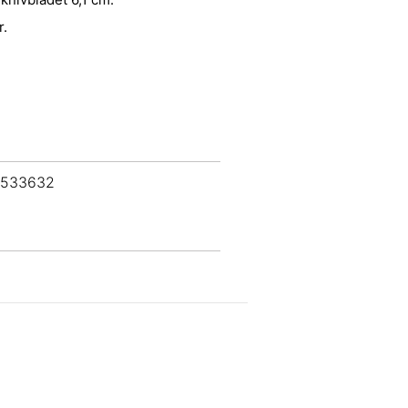
r.
 533632