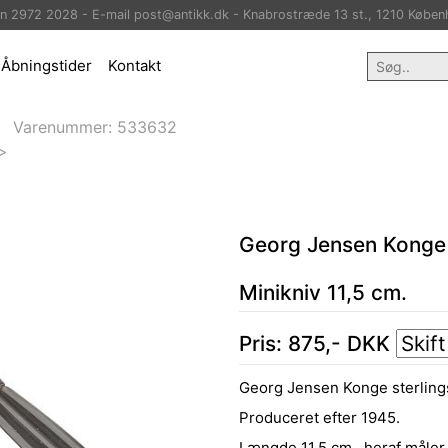
on 2972 2028 - E-mail post@antikk.dk - Knabrostræde 13 st., 1210 Køben
Åbningstider
Kontakt
Varenummer:
533632
>
Georg Jensen Konge
Minikniv 11,5 cm.
Pris:
875
,-
DKK
Georg Jensen Konge sterlingsøl
Produceret efter 1945.
Længde 11,5 cm., heraf måler 