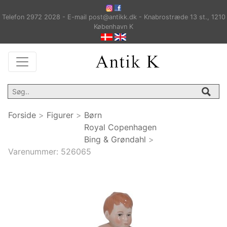
Telefon 2972 2028 - E-mail post@antikk.dk - Knabrostræde 13 st., 1210
København K
Forside
>
Figurer
>
Børn
Royal Copenhagen
Bing & Grøndahl
>
Varenummer:
526065