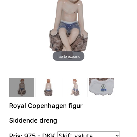
Tap to expand
Royal Copenhagen figur
Siddende dreng
Pris:
975
,-
DKK