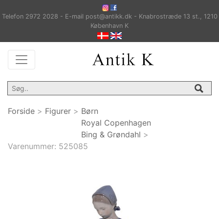
Telefon 2972 2028 - E-mail post@antikk.dk - Knabrostræde 13 st., 1210
København K
Forside
>
Figurer
>
Børn
Royal Copenhagen
Bing & Grøndahl
>
Varenummer:
525085