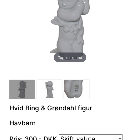
Tap to expand
Hvid Bing & Grøndahl figur
Havbarn
Pris:
300
,-
DKK