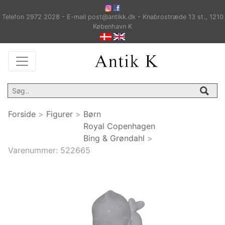
Telefon 2972 2028 - E-mail post@antikk.dk - Knabrostræde 13 st., 1210
København K
Forside
>
Figurer
>
Børn
Royal Copenhagen
Bing & Grøndahl
>
Varenummer:
522665