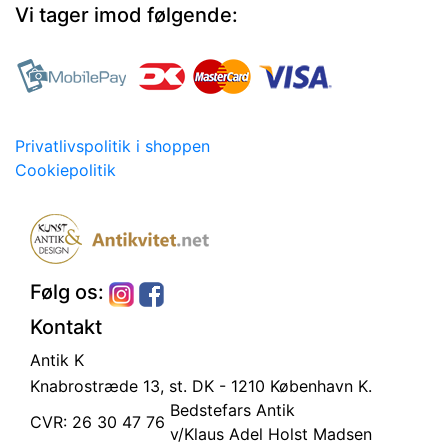
Vi tager imod følgende:
Privatlivspolitik i shoppen
Cookiepolitik
Følg os:
Kontakt
Antik K
Knabrostræde 13, st.
DK - 1210 København K.
Bedstefars Antik
CVR: 26 30 47 76
v/Klaus Adel Holst Madsen