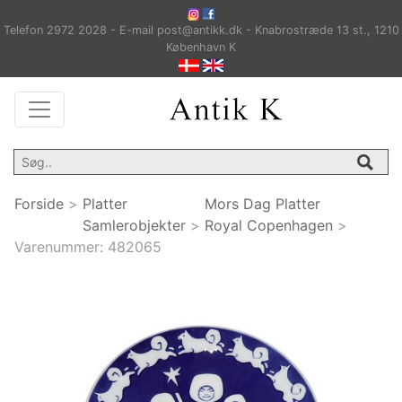
Telefon 2972 2028 - E-mail post@antikk.dk - Knabrostræde 13 st., 1210
København K
Forside
>
Platter
Mors Dag Platter
Samlerobjekter
>
Royal Copenhagen
>
Varenummer:
482065