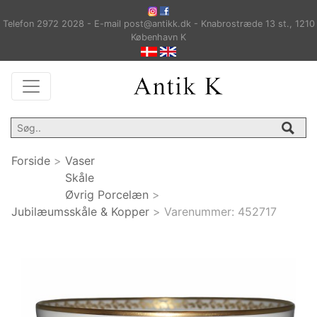
Telefon 2972 2028 - E-mail post@antikk.dk - Knabrostræde 13 st., 1210
København K
Forside
>
Vaser
Skåle
Øvrig Porcelæn
>
Jubilæumsskåle & Kopper
>
Varenummer:
452717