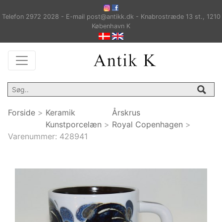
Telefon 2972 2028 - E-mail post@antikk.dk - Knabrostræde 13 st., 1210
København K
Forside
>
Keramik
Årskrus
Kunstporcelæn
>
Royal Copenhagen
>
Varenummer:
428941