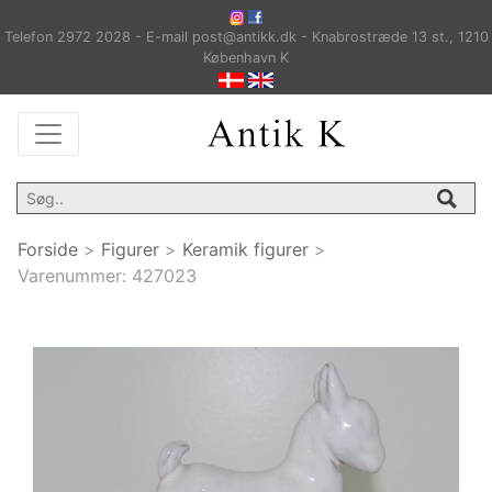
Telefon 2972 2028 - E-mail post@antikk.dk - Knabrostræde 13 st., 1210
København K
Forside
>
Figurer
>
Keramik figurer
>
Varenummer:
427023