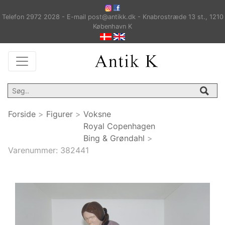
Telefon 2972 2028 - E-mail post@antikk.dk - Knabrostræde 13 st., 1210
København K
Forside
>
Figurer
>
Voksne
Royal Copenhagen
Bing & Grøndahl
>
Varenummer:
382441