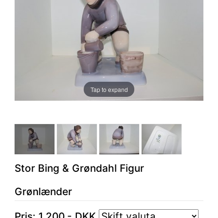
Tap to expand
Stor Bing & Grøndahl Figur
Grønlænder
Pris:
1.200
,-
DKK